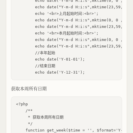
        echo date("Y-m-d H:i:s",mktime(0, 0 , 0,d
        echo date("Y-m-d H:i:s",mktime(23,59,59,d
        echo '<br>上月起始时间:<br>';

        echo date("Y-m-d H:i:s",mktime(0, 0 , 0,d
        echo date("Y-m-d H:i:s",mktime(23,59,59,d
        echo '<br>本月起始时间:<br>';

        echo date("Y-m-d H:i:s",mktime(0, 0 , 0,d
        echo date("Y-m-d H:i:s",mktime(23,59,59,d
        //本年起始

        echo date('Y-01-01'); 

        //结束日期 

获取本周所有日期
<?php

    /**

     * 获取本周所有日期

     */

    function get_week($time = '', $format='Y-m-d')