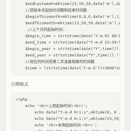
    $endLastweek=mktime(23,59,59,date('m'),date('
    //获取本月起始时间戳和结束时间戳  

    $beginThismonth=mktime(0,0,0,date('m'),1,date(
    $endThismonth=mktime(23,59,59,date('m'),date(
     //上个月的起始时间:  

    $begin_time = strtotime(date('Y-m-01 00:00:00
    $end_time = strtotime(date("Y-m-d 23:59:59", 
    $begin_year = strtotime(date("Y",time())."-1
    $end_year = strtotime(date("Y",time())."-12"
    //现在的时间到第二天凌晨相差的时间戳  

日期格式
<?php

    echo '<br>上周起始时间:<br>';

        echo date("Y-m-d H:i:s",mktime(0, 0 , 0,d
        echo date("Y-m-d H:i:s",mktime(23,59,59,d
        echo '<br>本周起始时间:<br>';
