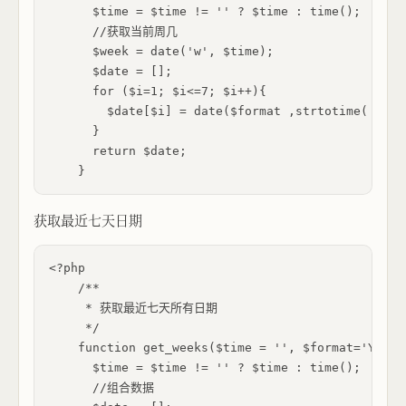
      $time = $time != '' ? $time : time();

      //获取当前周几

      $week = date('w', $time);

      $date = [];

      for ($i=1; $i<=7; $i++){

        $date[$i] = date($format ,strtotime( '+' 
      }

      return $date;

获取最近七天日期
<?php

    /**

     * 获取最近七天所有日期

     */

    function get_weeks($time = '', $format='Y-m-d'
      $time = $time != '' ? $time : time();

      //组合数据
