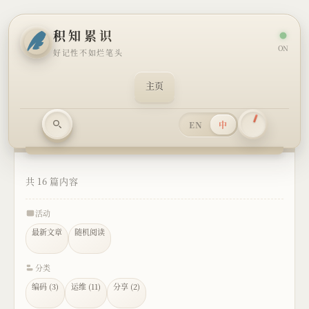
积知累识
ON
好记性不如烂笔头
主页
EN
中
共 16 篇内容
活动
最新文章
随机阅读
分类
编码 (3)
运维 (11)
分享 (2)